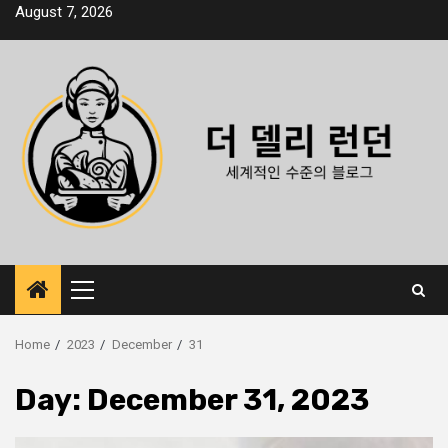
Skip
August 7, 2026
to
content
Primary
Menu
Home
2023
December
31
Day:
December 31, 2023