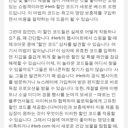
건강 및 웰니스 제품을 많이 거래하는 것을 좋아하는 요령
있는 쇼핑객이라면 iHerb 할인 코드가 새로운 베스트 프렌
드입니다. 이 마법의 코드는 최고의 영양 보충제를 구입하
면서 비용을 절약하는 데 도움이 될 수 있습니다.
그런데 잠깐만, 이 할인 코드들은 실제로 어떻게 작동하나
요? 음, 꽤 간단합니다. iHerb의 웹사이트에서 쇼핑을 할 때
체크아웃 중에 “할인 코드” 상자를 발견할 수 있습니다. 여
기서 마법이 일어납니다! 이 상자에 유효한 코드를 입력하
면 지갑을 즐겁게 뛰게 할 놀라운 할인 및 특별 제안을 잠금
해제할 수 있습니다.이제, 이 놀라운 코드들을 어디서 찾을
수 있을까요? 그들은 유니콘처럼 찾기가 쉽지 않습니다. 사
실, 그들은 발견하기가 꽤 쉽습니다. iHerb의 공식 웹사이트
를 방문하거나 뉴스레터에 가입하여 받은 편지함으로 바로
독점 프로모션을 받을 수 있습니다. 또한, 계절별 판매 이벤
트나 소셜 미디어 경품 행사를 눈여겨 보세요 – 때로는 인
플루언서들도 아이허브와 협력하여 팔로워들에게 고유한
할인 코드를 제공합니다!비타민과 보충제부터 미용 제품 등
심장이 원하는 것이 무엇이든 이러한 할인 코드를 적용할
수 있습니다. 그래서 다음에 여러분이 좋아하는 영양소를
비축하거나 iHerb.com 에서 새로운 건강 보물을 탐험할 때,